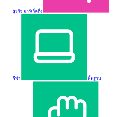
ธุรกิจ มาร์เก็ตติ้ง
กีฬา
พื้นฐาน