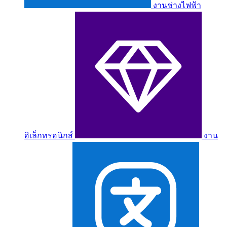
งานช่างไฟฟ้า
อิเล็กทรอนิกส์
งาน