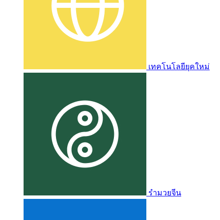
เทคโนโลยียุคใหม่
รำมวยจีน