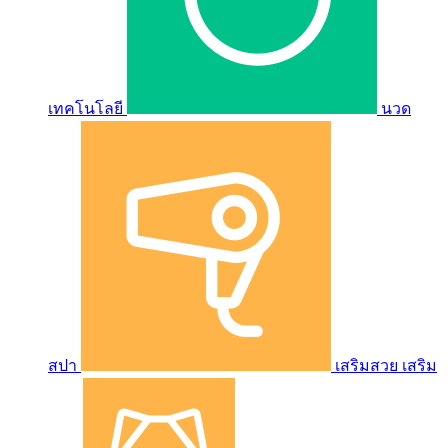
เทคโนโลยี
นวด
สปา
เสริมสวย เสริม