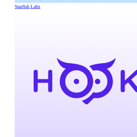
Starfish Labz