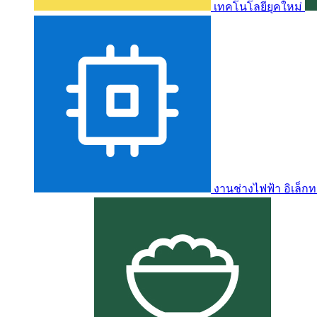
เทคโนโลยียุคใหม่
งานช่างไฟฟ้า อิเล็กท