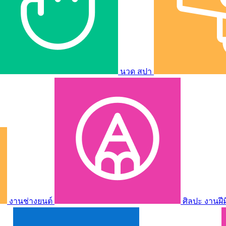
นวด สปา
งานช่างยนต์
ศิลปะ งานฝี