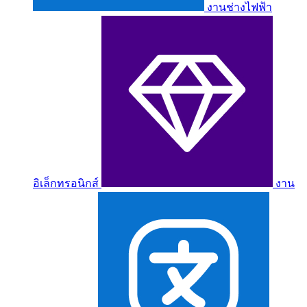
งานช่างไฟฟ้า
อิเล็กทรอนิกส์
งาน