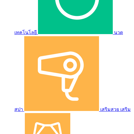
เทคโนโลยี
นวด
สปา
เสริมสวย เสริม