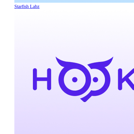
Starfish Labz