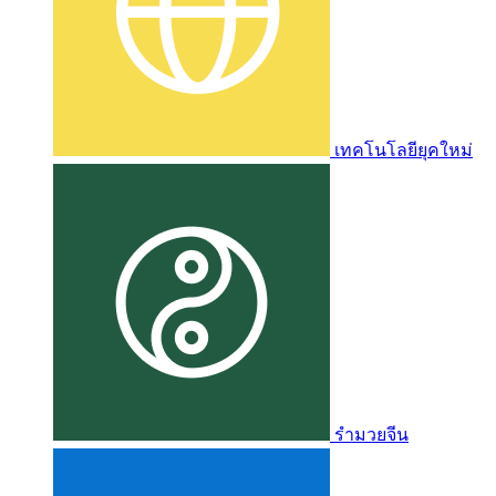
เทคโนโลยียุคใหม่
รำมวยจีน