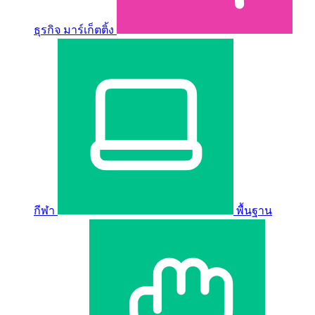
ธุรกิจ มาร์เก็ตติ้ง
กีฬา
พื้นฐาน