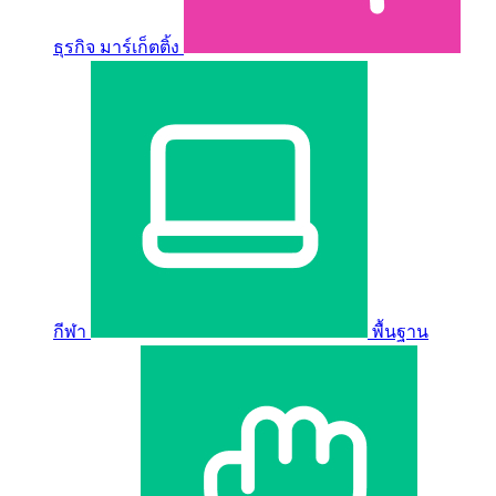
ธุรกิจ มาร์เก็ตติ้ง
กีฬา
พื้นฐาน