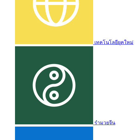
เทคโนโลยียุคใหม่
รำมวยจีน