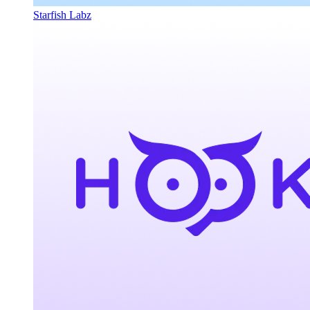
Starfish Labz