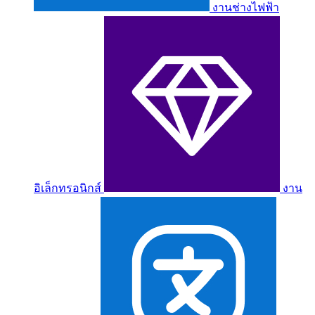
งานช่างไฟฟ้า
อิเล็กทรอนิกส์
งาน