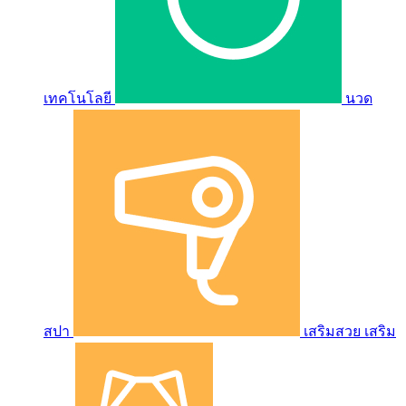
เทคโนโลยี
นวด
สปา
เสริมสวย เสริม