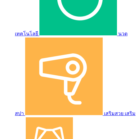
เทคโนโลยี
นวด
สปา
เสริมสวย เสริม