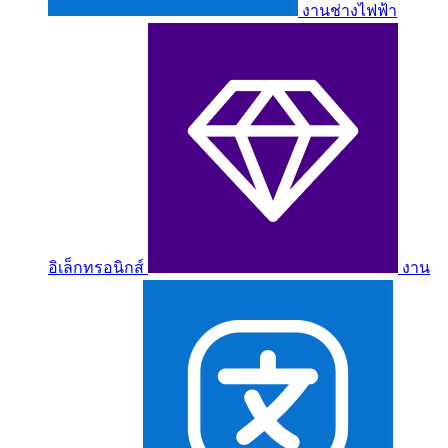
งานช่างไฟฟ้า
อิเล็กทรอนิกส์
งาน