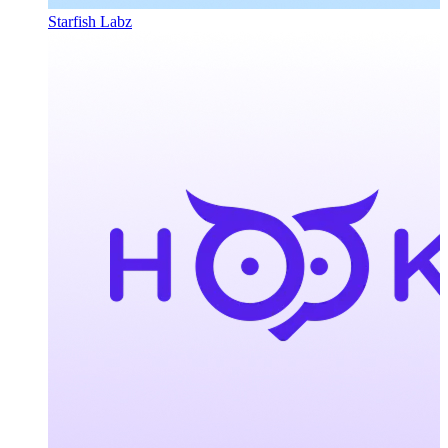
Starfish Labz