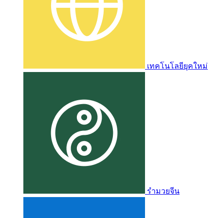
เทคโนโลยียุคใหม่
รำมวยจีน