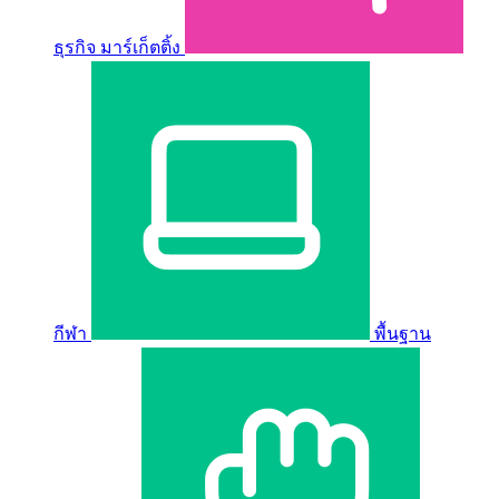
ธุรกิจ มาร์เก็ตติ้ง
กีฬา
พื้นฐาน