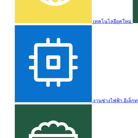
เทคโนโลยียุคใหม่
งานช่างไฟฟ้า อิเล็กท