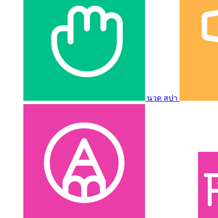
นวด สปา