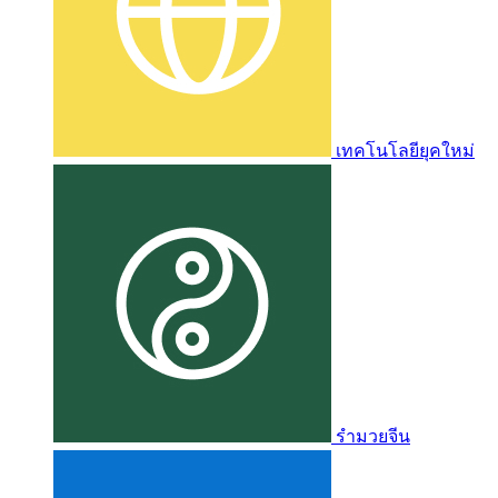
เทคโนโลยียุคใหม่
รำมวยจีน