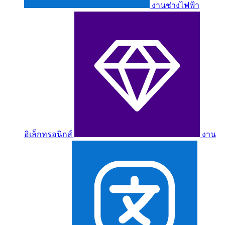
งานช่างไฟฟ้า
อิเล็กทรอนิกส์
งาน