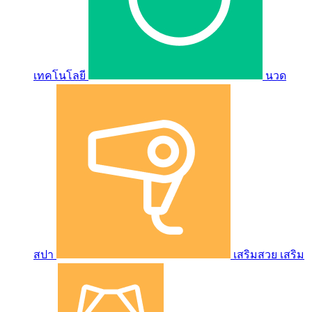
เทคโนโลยี
นวด
สปา
เสริมสวย เสริม