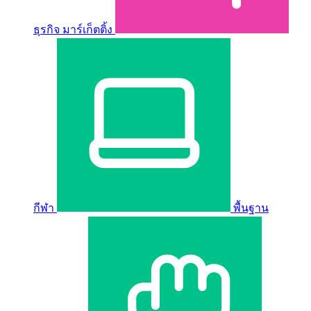
ธุรกิจ มาร์เก็ตติ้ง
กีฬา
พื้นฐาน