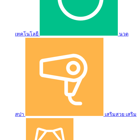
เทคโนโลยี
นวด
สปา
เสริมสวย เสริม