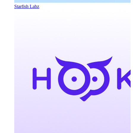
Starfish Labz