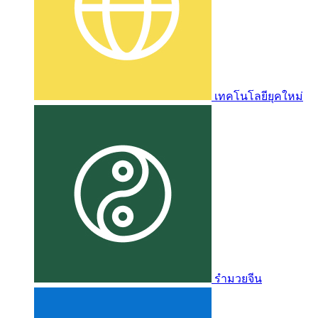
เทคโนโลยียุคใหม่
รำมวยจีน