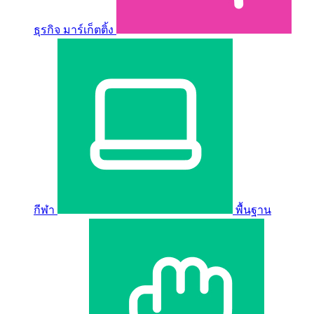
ธุรกิจ มาร์เก็ตติ้ง
กีฬา
พื้นฐาน