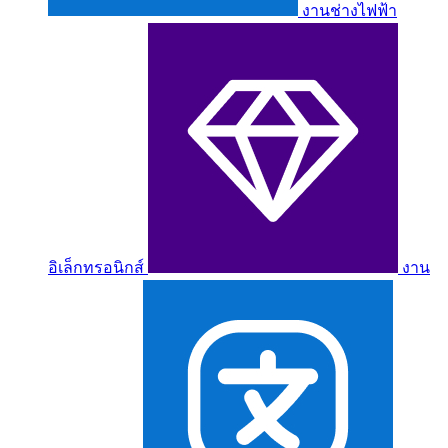
งานช่างไฟฟ้า
อิเล็กทรอนิกส์
งาน