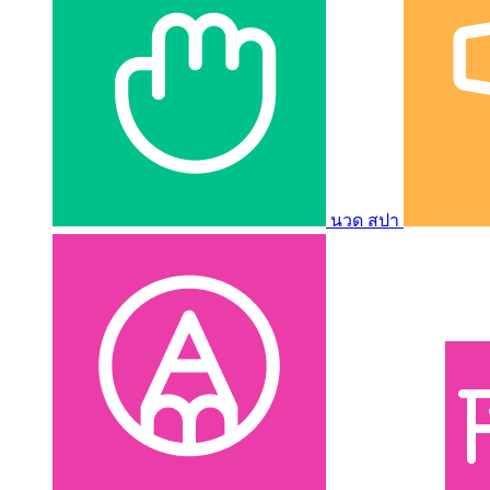
นวด สปา