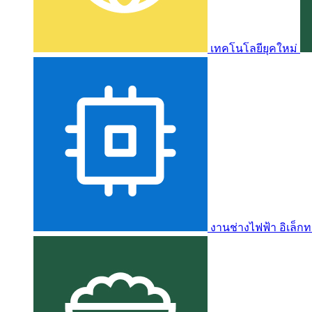
เทคโนโลยียุคใหม่
งานช่างไฟฟ้า อิเล็กท