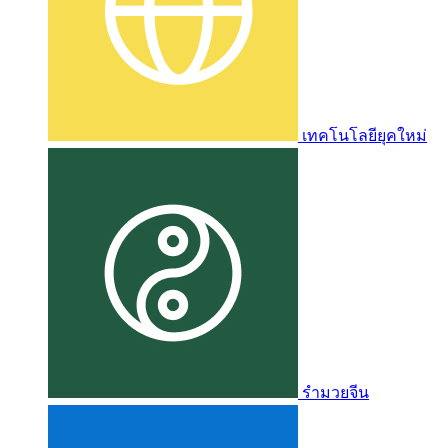
เทคโนโลยียุคใหม่
รำมวยจีน