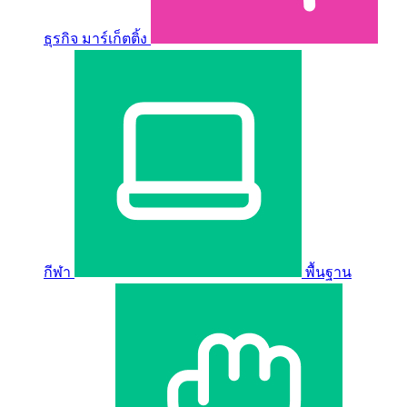
ธุรกิจ มาร์เก็ตติ้ง
กีฬา
พื้นฐาน