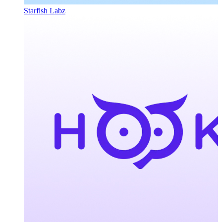
Starfish Labz