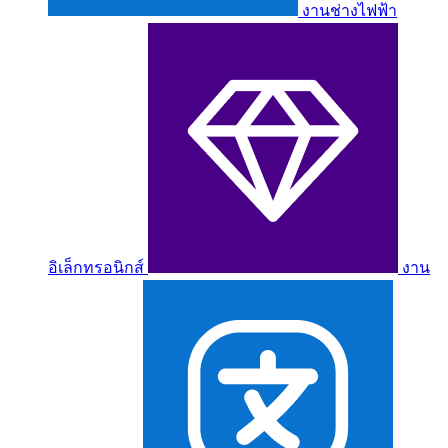
งานช่างไฟฟ้า
อิเล็กทรอนิกส์
งาน