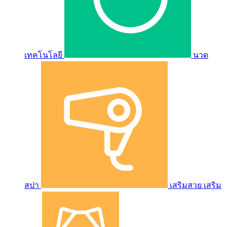
เทคโนโลยี
นวด
สปา
เสริมสวย เสริม