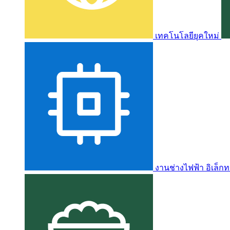
เทคโนโลยียุคใหม่
งานช่างไฟฟ้า อิเล็กท