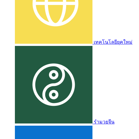
เทคโนโลยียุคใหม่
รำมวยจีน