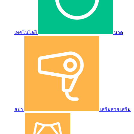
เทคโนโลยี
นวด
สปา
เสริมสวย เสริม