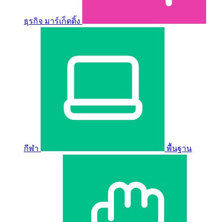
ธุรกิจ มาร์เก็ตติ้ง
กีฬา
พื้นฐาน