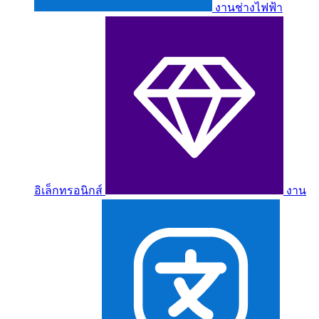
งานช่างไฟฟ้า
อิเล็กทรอนิกส์
งาน