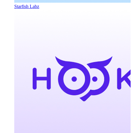
Starfish Labz