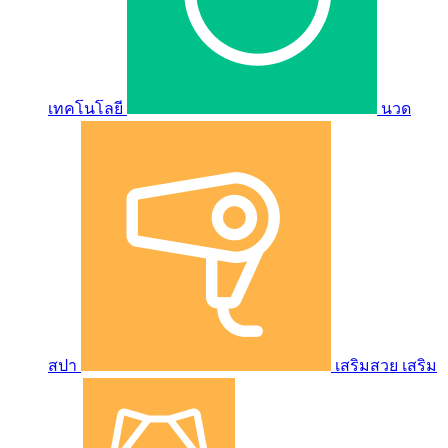
เทคโนโลยี
นวด
สปา
เสริมสวย เสริม