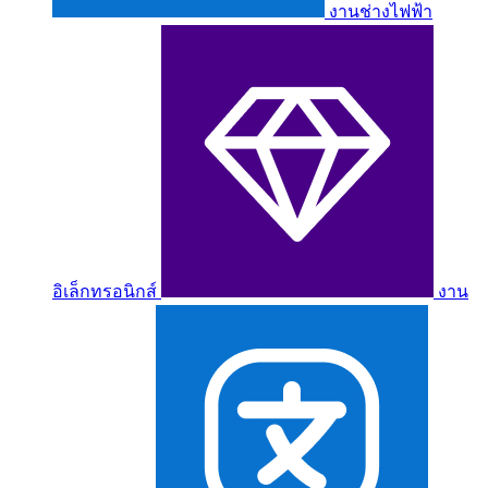
งานช่างไฟฟ้า
อิเล็กทรอนิกส์
งาน