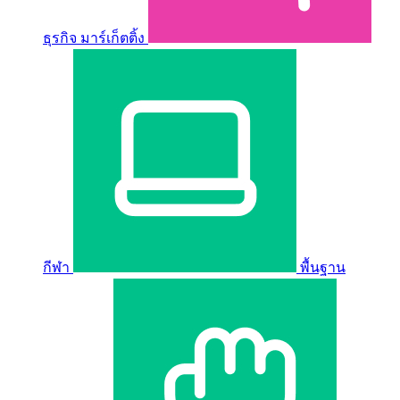
ธุรกิจ มาร์เก็ตติ้ง
กีฬา
พื้นฐาน