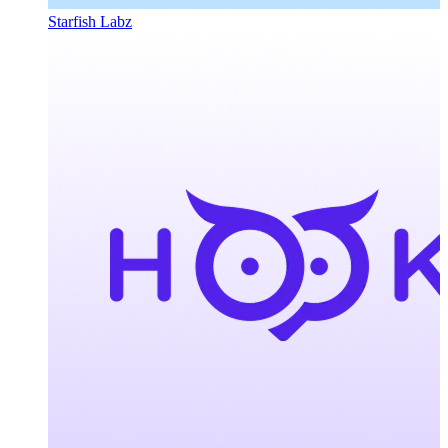
Starfish Labz