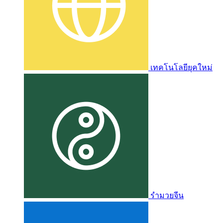
เทคโนโลยียุคใหม่
รำมวยจีน