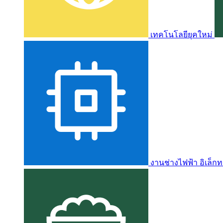
เทคโนโลยียุคใหม่
งานช่างไฟฟ้า อิเล็กท