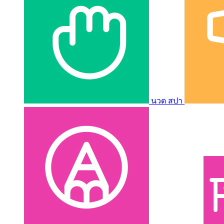
นวด สปา