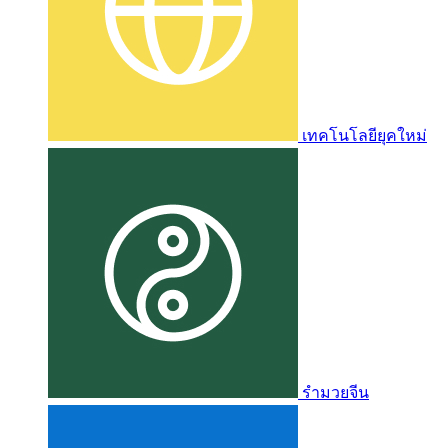
เทคโนโลยียุคใหม่
รำมวยจีน