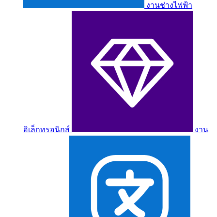
งานช่างไฟฟ้า
อิเล็กทรอนิกส์
งาน