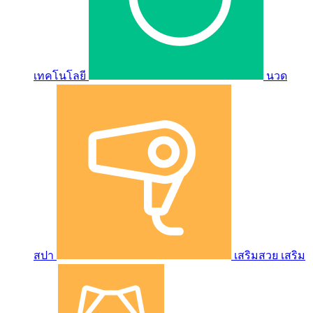
เทคโนโลยี
นวด
สปา
เสริมสวย เสริม