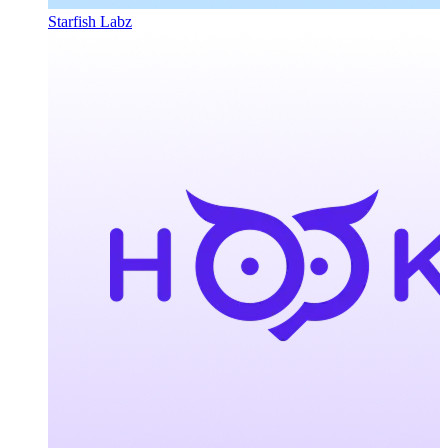
Starfish Labz