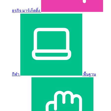
ธุรกิจ มาร์เก็ตติ้ง
กีฬา
พื้นฐาน