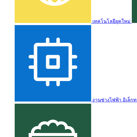
เทคโนโลยียุคใหม่
งานช่างไฟฟ้า อิเล็กท