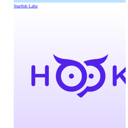
Starfish Labz