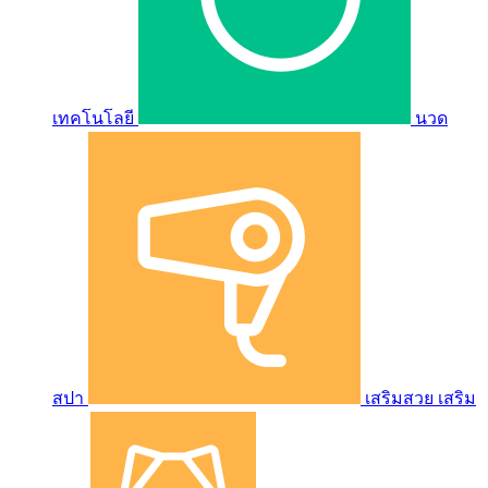
เทคโนโลยี
นวด
สปา
เสริมสวย เสริม