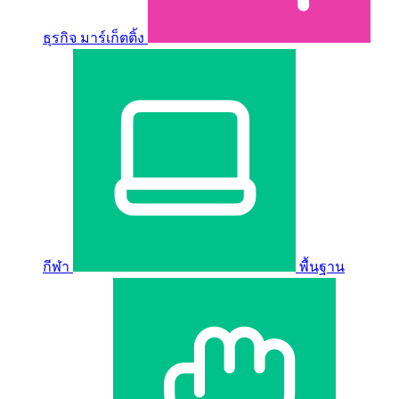
ธุรกิจ มาร์เก็ตติ้ง
กีฬา
พื้นฐาน