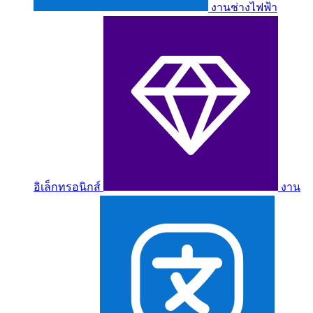
งานช่างไฟฟ้า
อิเล็กทรอนิกส์
งาน