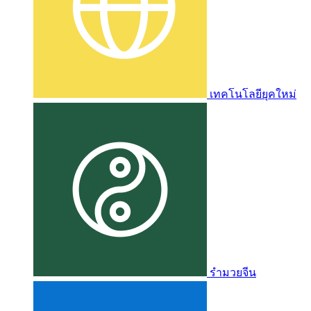
เทคโนโลยียุคใหม่
รำมวยจีน