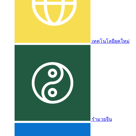
เทคโนโลยียุคใหม่
รำมวยจีน