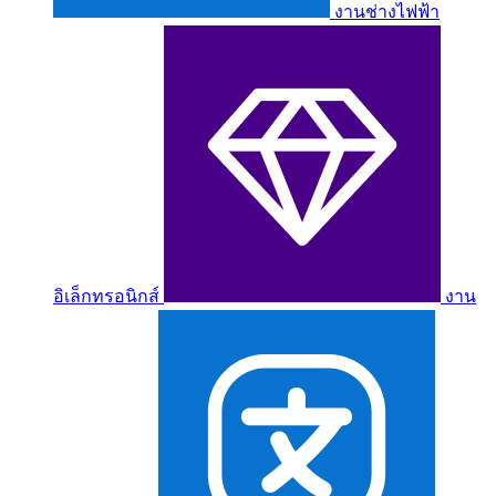
งานช่างไฟฟ้า
อิเล็กทรอนิกส์
งาน