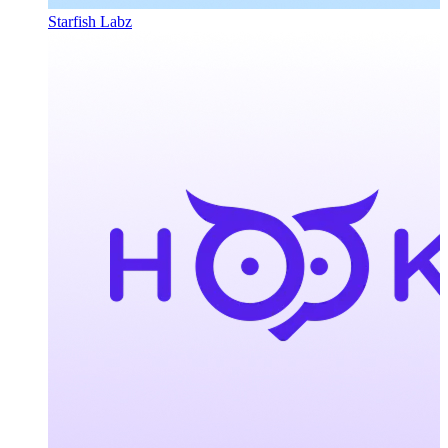
Starfish Labz