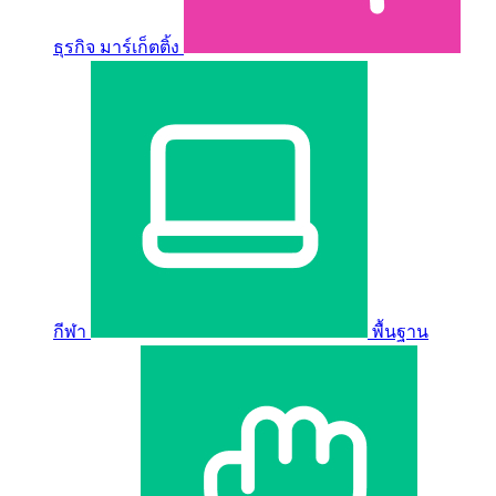
ธุรกิจ มาร์เก็ตติ้ง
กีฬา
พื้นฐาน