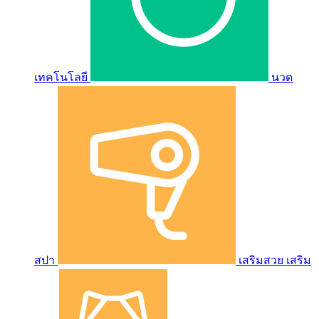
เทคโนโลยี
นวด
สปา
เสริมสวย เสริม