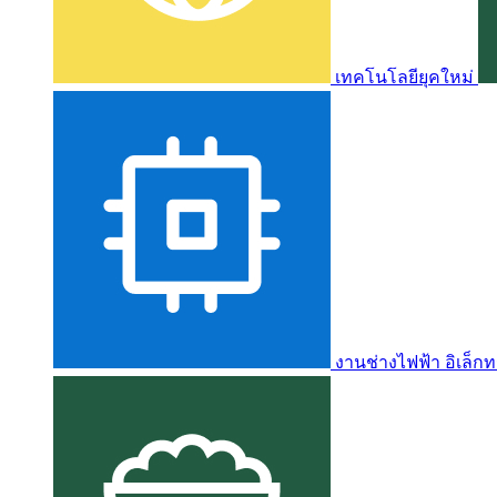
เทคโนโลยียุคใหม่
งานช่างไฟฟ้า อิเล็กท