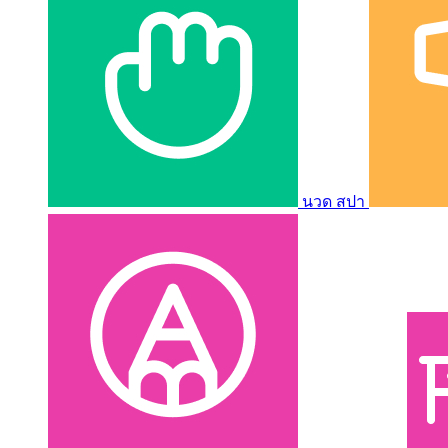
นวด สปา