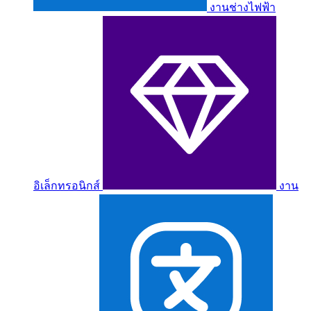
งานช่างไฟฟ้า
อิเล็กทรอนิกส์
งาน