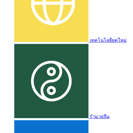
เทคโนโลยียุคใหม่
รำมวยจีน