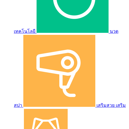
เทคโนโลยี
นวด
สปา
เสริมสวย เสริม