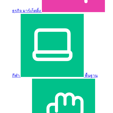
ธุรกิจ มาร์เก็ตติ้ง
กีฬา
พื้นฐาน