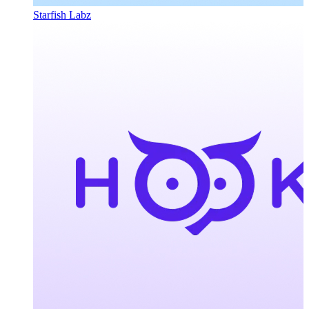
Starfish Labz