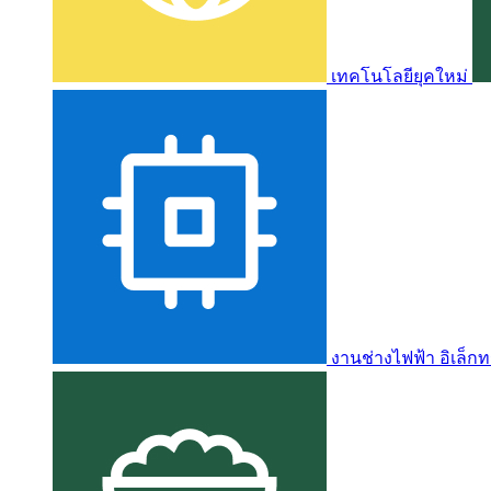
เทคโนโลยียุคใหม่
งานช่างไฟฟ้า อิเล็กท