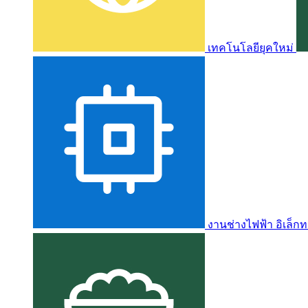
เทคโนโลยียุคใหม่
งานช่างไฟฟ้า อิเล็กท