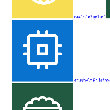
เทคโนโลยียุคใหม่
งานช่างไฟฟ้า อิเล็กท