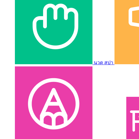
นวด สปา