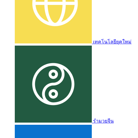
เทคโนโลยียุคใหม่
รำมวยจีน