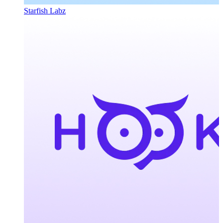
Starfish Labz