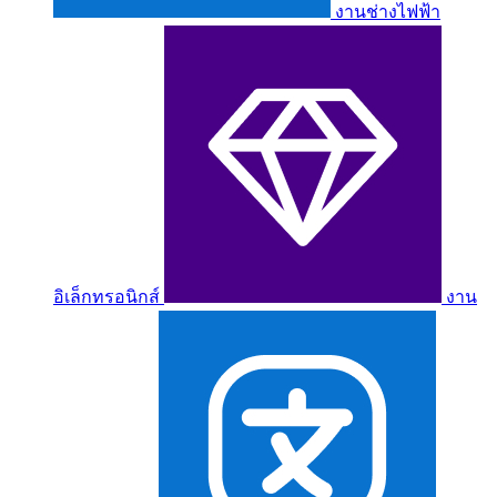
งานช่างไฟฟ้า
อิเล็กทรอนิกส์
งาน