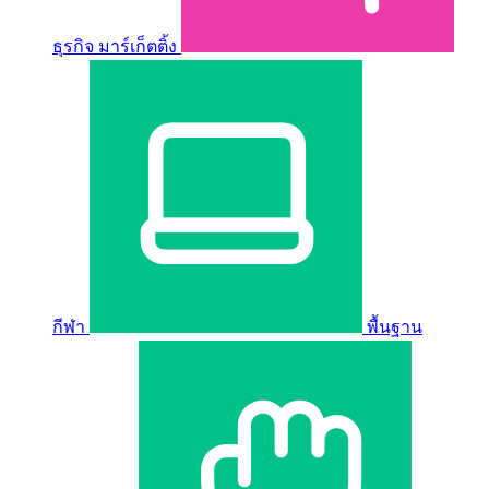
ธุรกิจ มาร์เก็ตติ้ง
กีฬา
พื้นฐาน