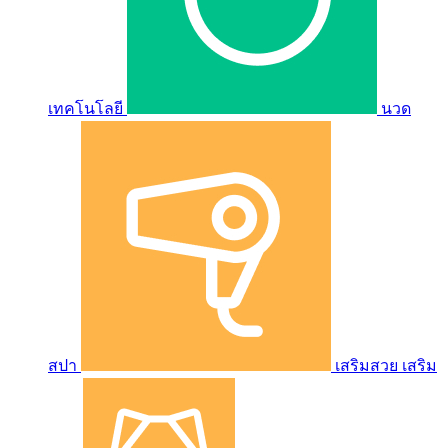
เทคโนโลยี
นวด
สปา
เสริมสวย เสริม