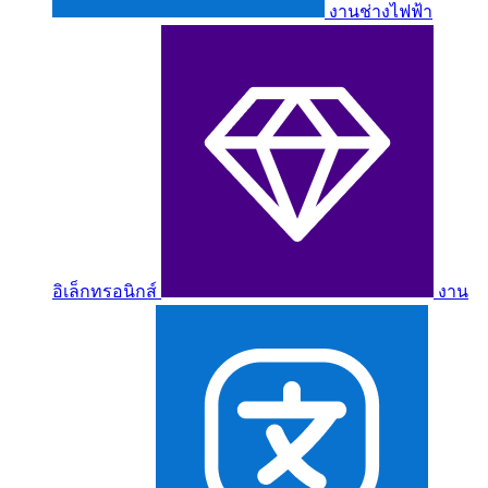
งานช่างไฟฟ้า
อิเล็กทรอนิกส์
งาน