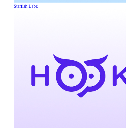
Starfish Labz