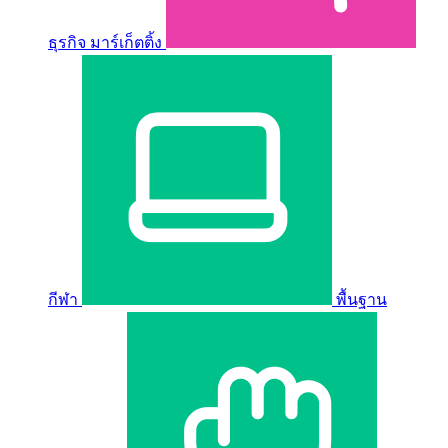
ธุรกิจ มาร์เก็ตติ้ง
กีฬา
พื้นฐาน