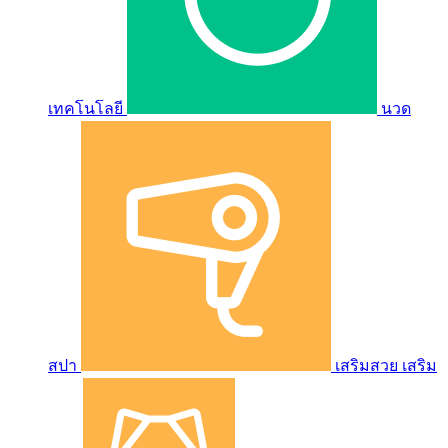
เทคโนโลยี
นวด
สปา
เสริมสวย เสริม