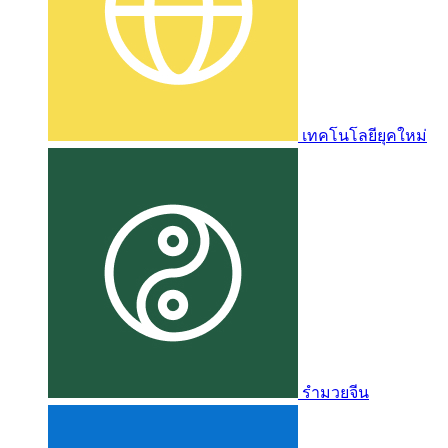
เทคโนโลยียุคใหม่
รำมวยจีน