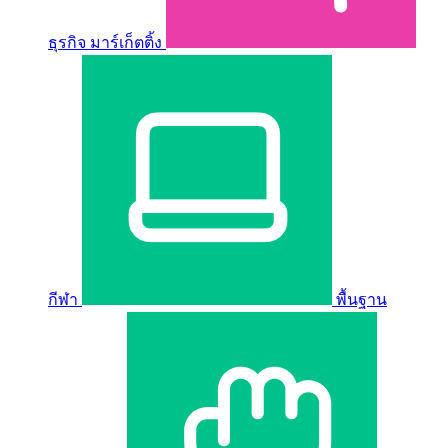
ธุรกิจ มาร์เก็ตติ้ง
กีฬา
พื้นฐาน