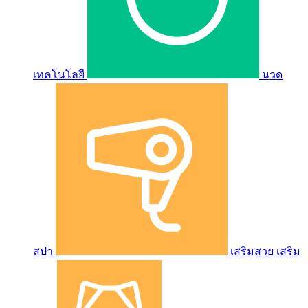
เทคโนโลยี
นวด
สปา
เสริมสวย เสริม