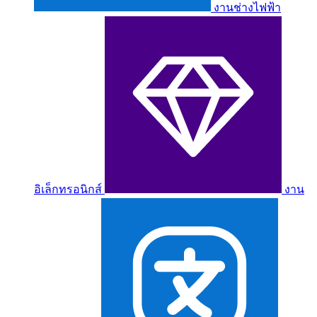
งานช่างไฟฟ้า
อิเล็กทรอนิกส์
งาน