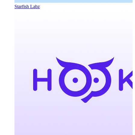
Starfish Labz