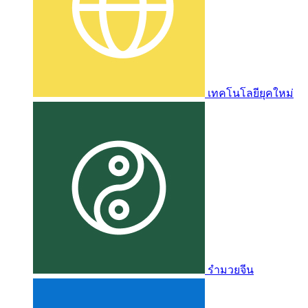
เทคโนโลยียุคใหม่
รำมวยจีน