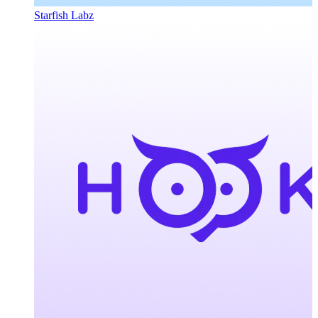
Starfish Labz