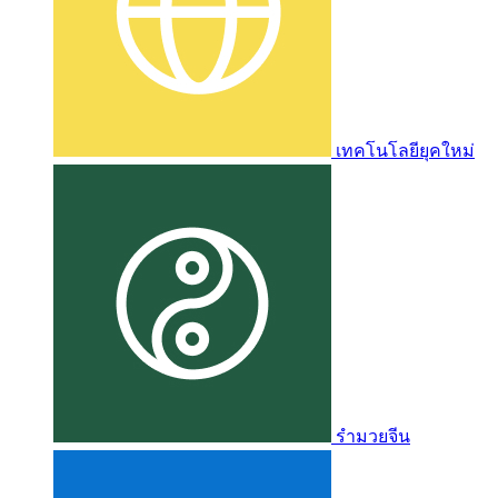
เทคโนโลยียุคใหม่
รำมวยจีน