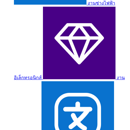
งานช่างไฟฟ้า
อิเล็กทรอนิกส์
งาน