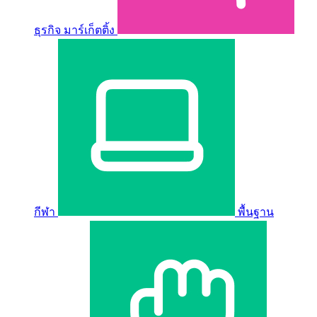
ธุรกิจ มาร์เก็ตติ้ง
กีฬา
พื้นฐาน