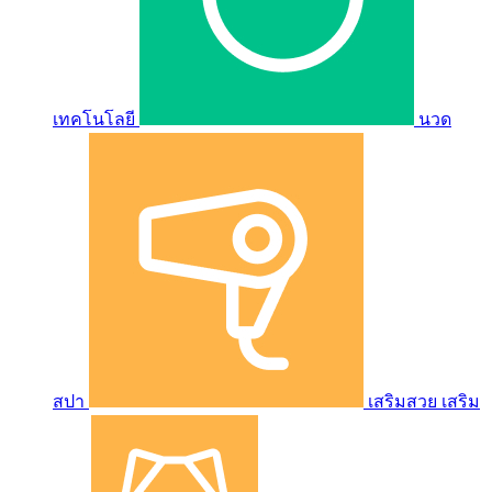
เทคโนโลยี
นวด
สปา
เสริมสวย เสริม