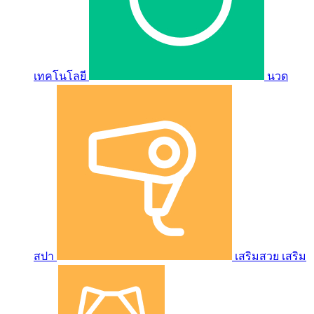
เทคโนโลยี
นวด
สปา
เสริมสวย เสริม