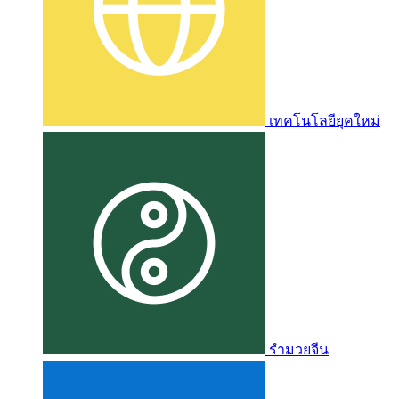
เทคโนโลยียุคใหม่
รำมวยจีน