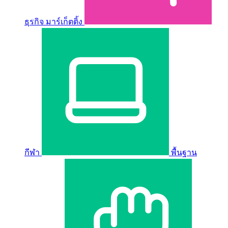
ธุรกิจ มาร์เก็ตติ้ง
กีฬา
พื้นฐาน