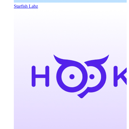
Starfish Labz