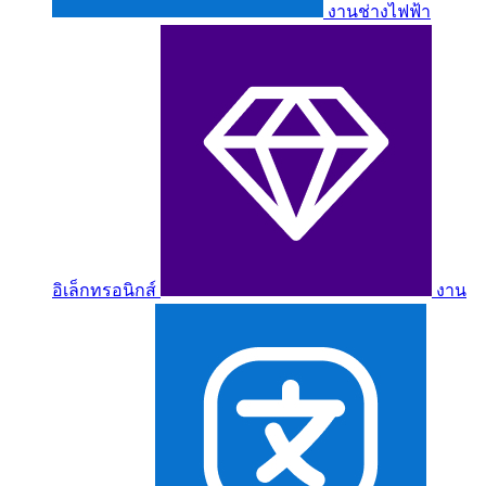
งานช่างไฟฟ้า
อิเล็กทรอนิกส์
งาน