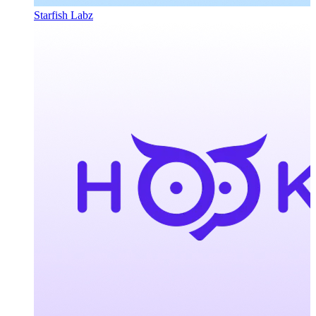
Starfish Labz