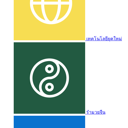
เทคโนโลยียุคใหม่
รำมวยจีน