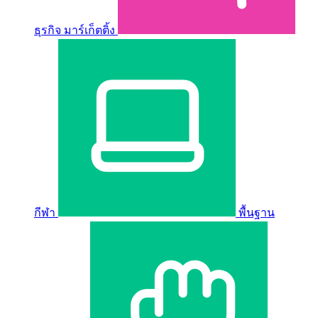
ธุรกิจ มาร์เก็ตติ้ง
กีฬา
พื้นฐาน