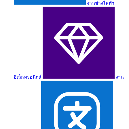
งานช่างไฟฟ้า
อิเล็กทรอนิกส์
งาน