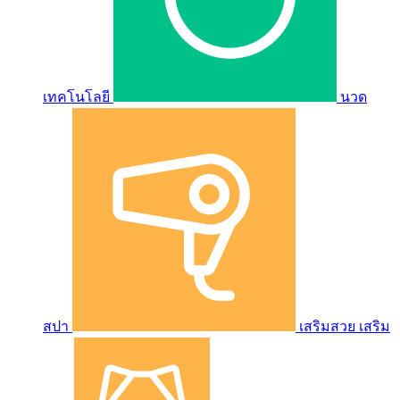
เทคโนโลยี
นวด
สปา
เสริมสวย เสริม