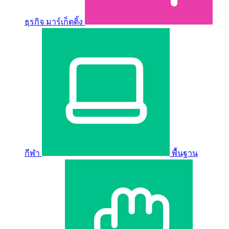
ธุรกิจ มาร์เก็ตติ้ง
กีฬา
พื้นฐาน