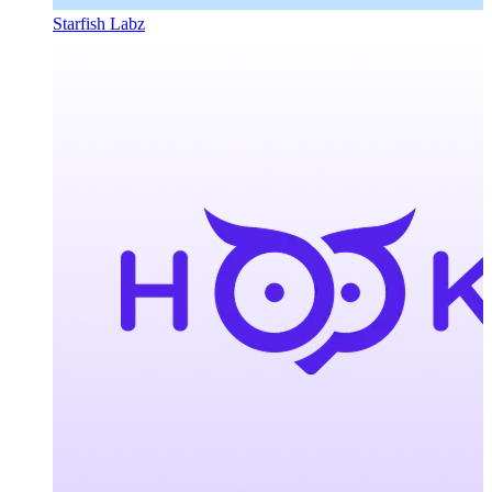
Starfish Labz