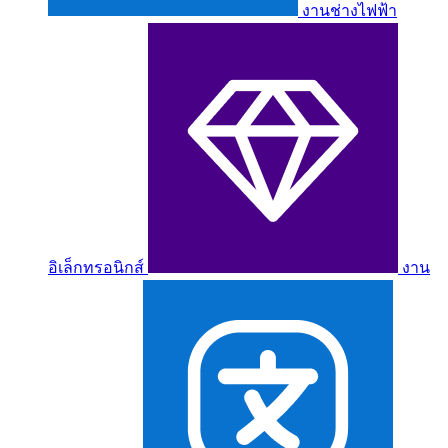
งานช่างไฟฟ้า
อิเล็กทรอนิกส์
งาน