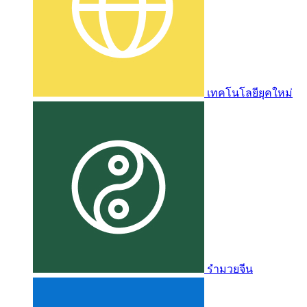
เทคโนโลยียุคใหม่
รำมวยจีน