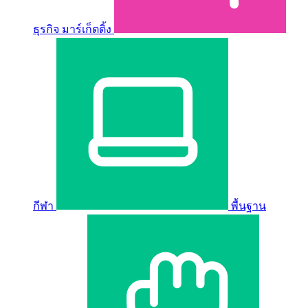
ธุรกิจ มาร์เก็ตติ้ง
กีฬา
พื้นฐาน