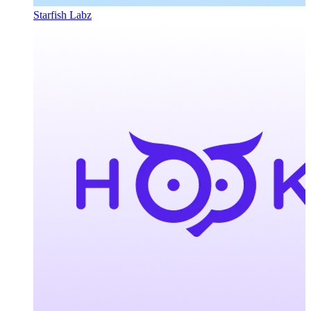
Starfish Labz