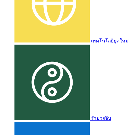
เทคโนโลยียุคใหม่
รำมวยจีน