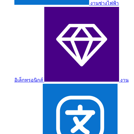
งานช่างไฟฟ้า
อิเล็กทรอนิกส์
งาน