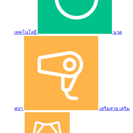
เทคโนโลยี
นวด
สปา
เสริมสวย เสริม