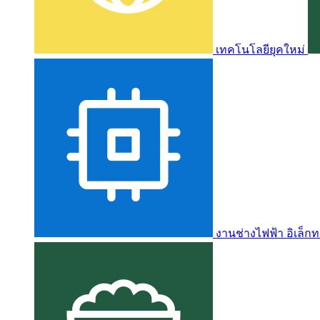
เทคโนโลยียุคใหม่
งานช่างไฟฟ้า อิเล็กท