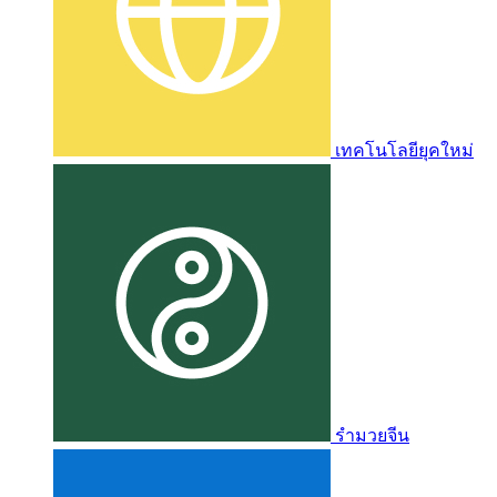
เทคโนโลยียุคใหม่
รำมวยจีน