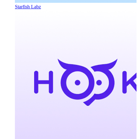
Starfish Labz