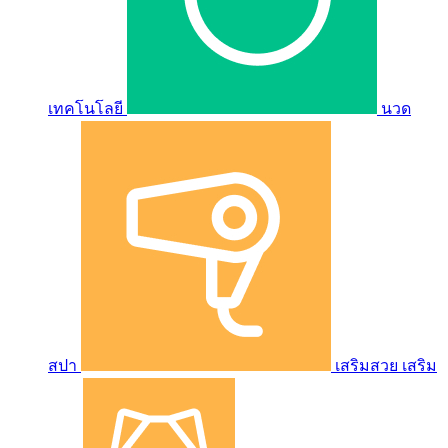
เทคโนโลยี
นวด
สปา
เสริมสวย เสริม