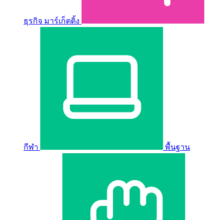
ธุรกิจ มาร์เก็ตติ้ง
กีฬา
พื้นฐาน