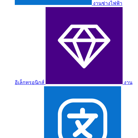
งานช่างไฟฟ้า
อิเล็กทรอนิกส์
งาน