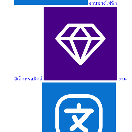
งานช่างไฟฟ้า
อิเล็กทรอนิกส์
งาน