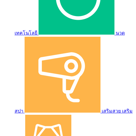
เทคโนโลยี
นวด
สปา
เสริมสวย เสริม