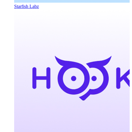
Starfish Labz