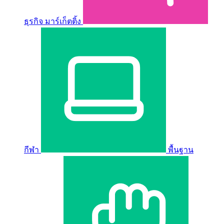
ธุรกิจ มาร์เก็ตติ้ง
กีฬา
พื้นฐาน