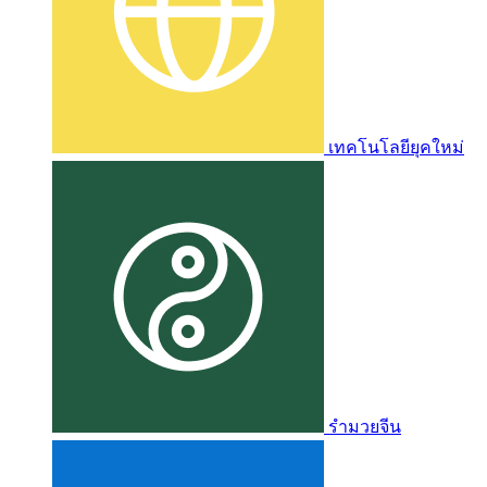
เทคโนโลยียุคใหม่
รำมวยจีน