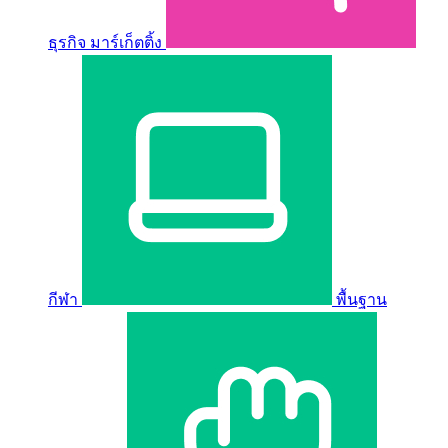
ธุรกิจ มาร์เก็ตติ้ง
กีฬา
พื้นฐาน