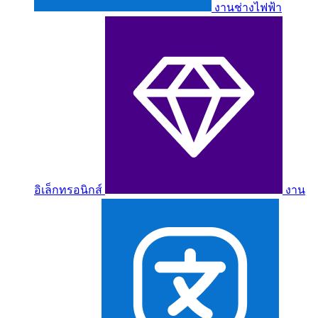
งานช่างไฟฟ้า
อิเล็กทรอนิกส์
งาน