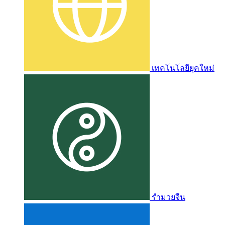
เทคโนโลยียุคใหม่
รำมวยจีน