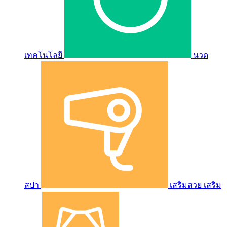
เทคโนโลยี
นวด
สปา
เสริมสวย เสริม