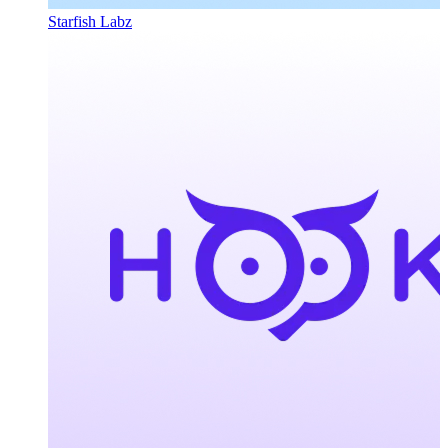
Starfish Labz