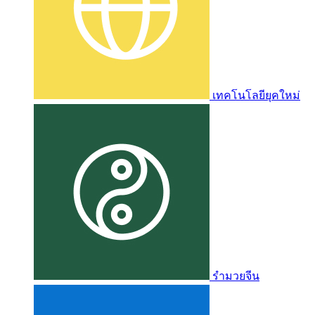
เทคโนโลยียุคใหม่
รำมวยจีน