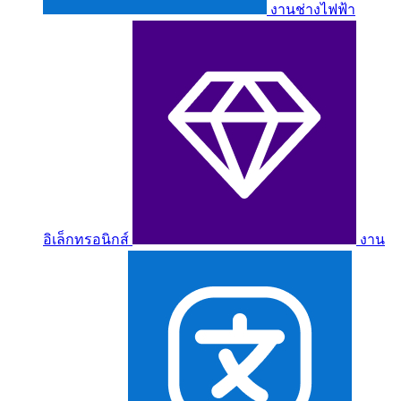
งานช่างไฟฟ้า
อิเล็กทรอนิกส์
งาน