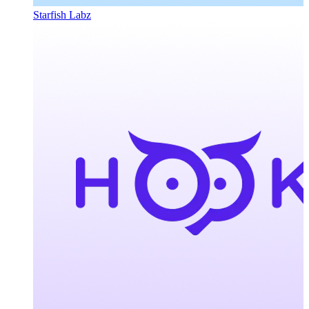
Starfish Labz