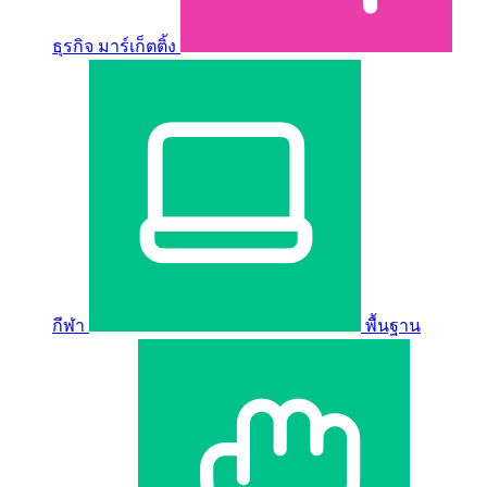
ธุรกิจ มาร์เก็ตติ้ง
กีฬา
พื้นฐาน