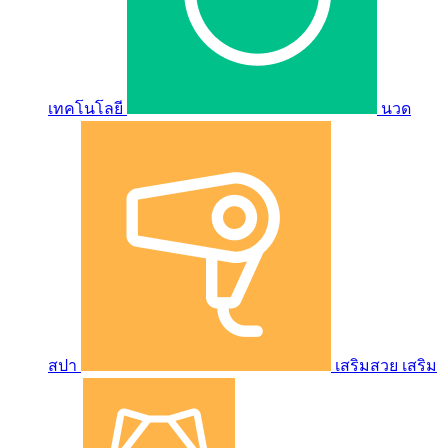
เทคโนโลยี
นวด
สปา
เสริมสวย เสริม