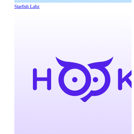
Starfish Labz