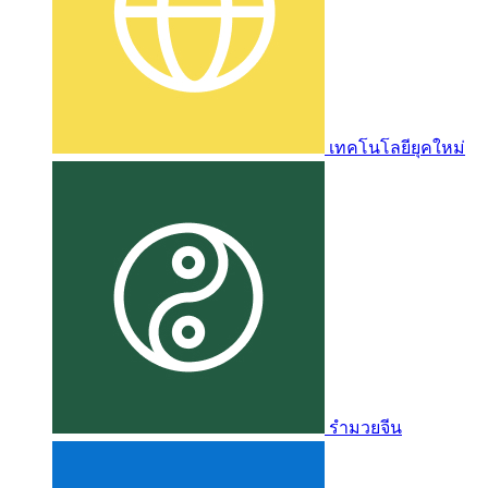
เทคโนโลยียุคใหม่
รำมวยจีน