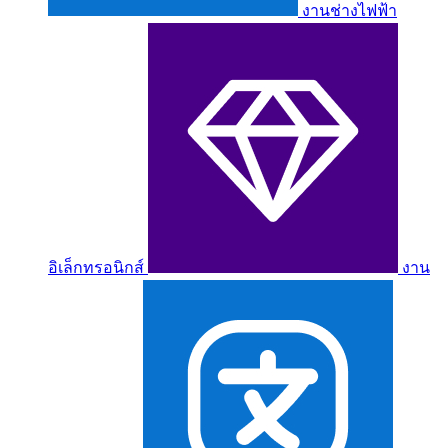
งานช่างไฟฟ้า
อิเล็กทรอนิกส์
งาน