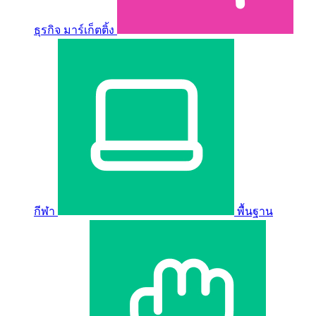
ธุรกิจ มาร์เก็ตติ้ง
กีฬา
พื้นฐาน