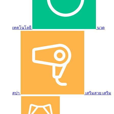
เทคโนโลยี
นวด
สปา
เสริมสวย เสริม