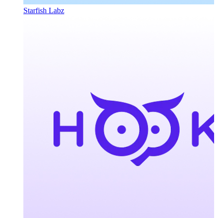
Starfish Labz