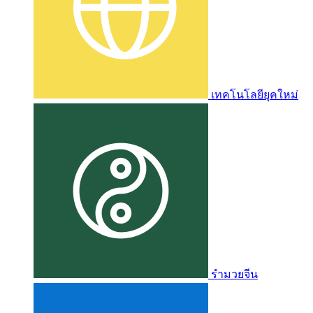
เทคโนโลยียุคใหม่
รำมวยจีน