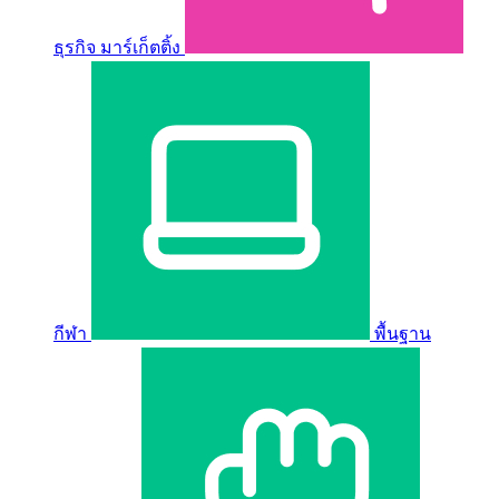
ธุรกิจ มาร์เก็ตติ้ง
กีฬา
พื้นฐาน