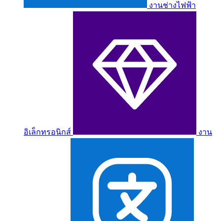
งานช่างไฟฟ้า
อิเล็กทรอนิกส์
งาน