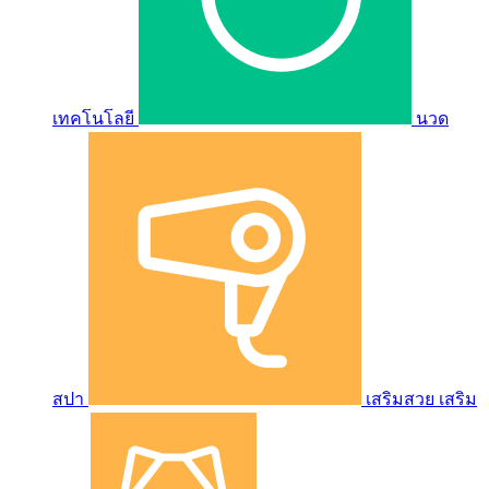
เทคโนโลยี
นวด
สปา
เสริมสวย เสริม