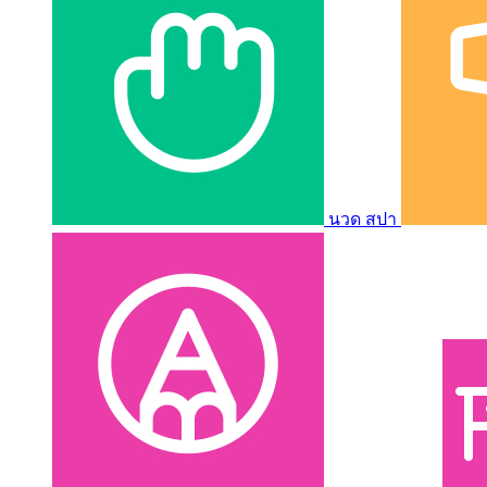
นวด สปา