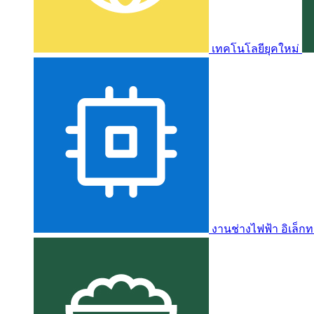
เทคโนโลยียุคใหม่
งานช่างไฟฟ้า อิเล็กท