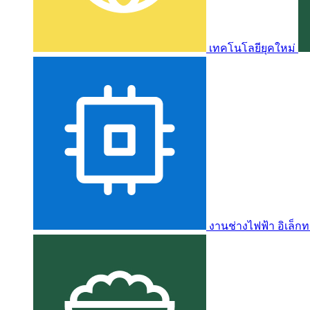
เทคโนโลยียุคใหม่
งานช่างไฟฟ้า อิเล็กท