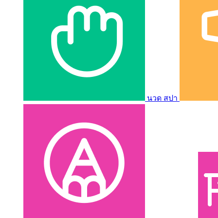
นวด สปา