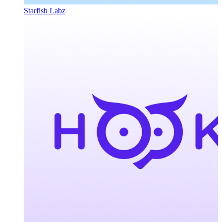
Starfish Labz