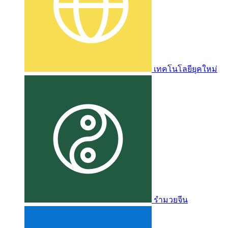
เทคโนโลยียุคใหม่
รำมวยจีน