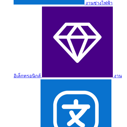
งานช่างไฟฟ้า
อิเล็กทรอนิกส์
งาน