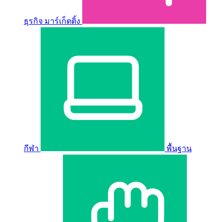
ธุรกิจ มาร์เก็ตติ้ง
กีฬา
พื้นฐาน