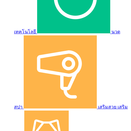
เทคโนโลยี
นวด
สปา
เสริมสวย เสริม