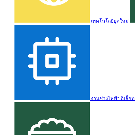
เทคโนโลยียุคใหม่
งานช่างไฟฟ้า อิเล็กท