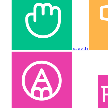
นวด สปา