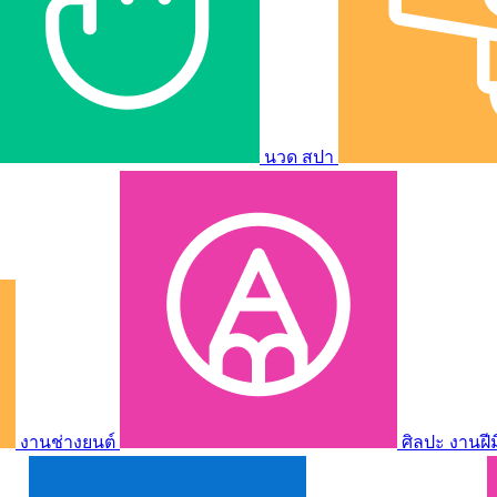
นวด สปา
งานช่างยนต์
ศิลปะ งานฝี