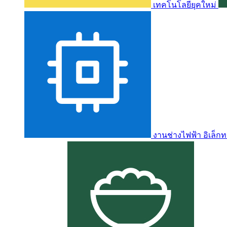
เทคโนโลยียุคใหม่
งานช่างไฟฟ้า อิเล็กท