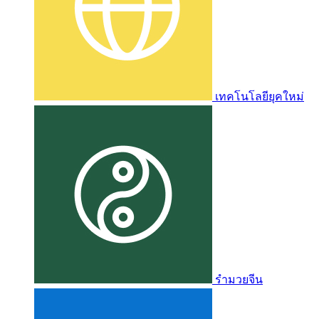
เทคโนโลยียุคใหม่
รำมวยจีน