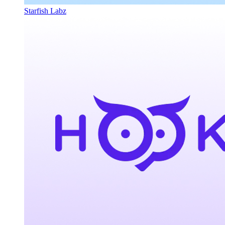
Starfish Labz