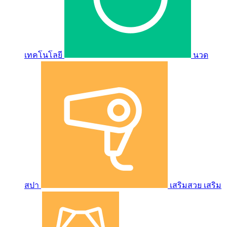
เทคโนโลยี
นวด
สปา
เสริมสวย เสริม