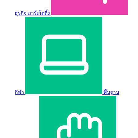
ธุรกิจ มาร์เก็ตติ้ง
กีฬา
พื้นฐาน