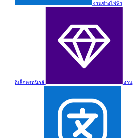
งานช่างไฟฟ้า
อิเล็กทรอนิกส์
งาน