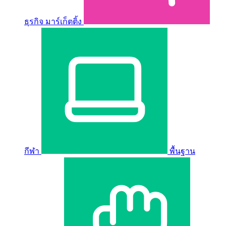
ธุรกิจ มาร์เก็ตติ้ง
กีฬา
พื้นฐาน