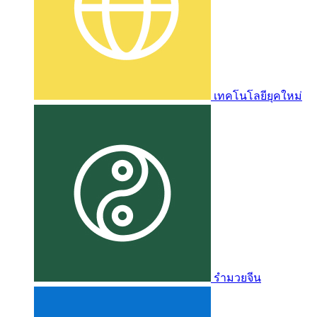
เทคโนโลยียุคใหม่
รำมวยจีน