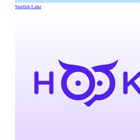
Starfish Labz