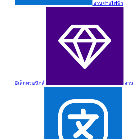
งานช่างไฟฟ้า
อิเล็กทรอนิกส์
งาน