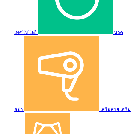
เทคโนโลยี
นวด
สปา
เสริมสวย เสริม