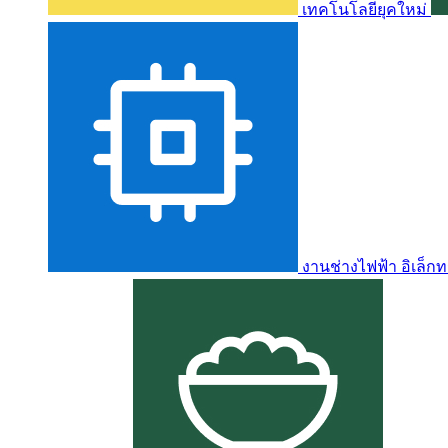
เทคโนโลยียุคใหม่
งานช่างไฟฟ้า อิเล็กท