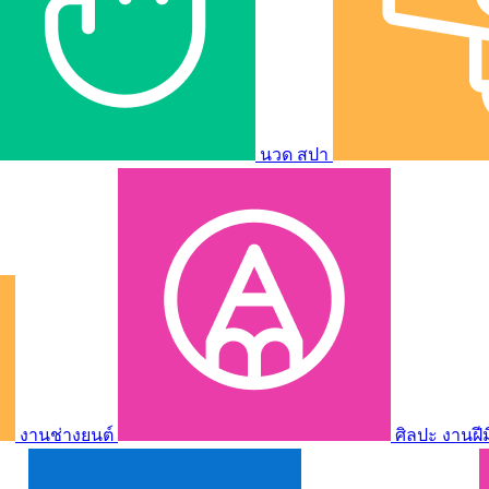
นวด สปา
งานช่างยนต์
ศิลปะ งานฝี