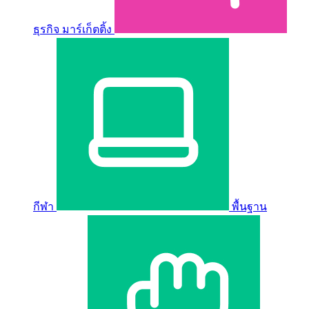
ธุรกิจ มาร์เก็ตติ้ง
กีฬา
พื้นฐาน