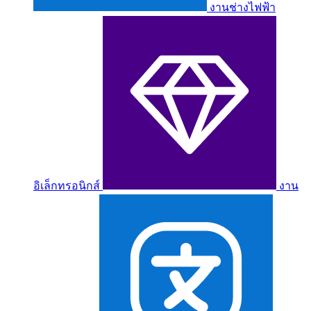
งานช่างไฟฟ้า
อิเล็กทรอนิกส์
งาน