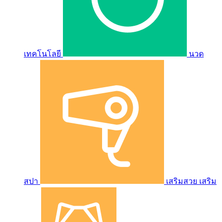
เทคโนโลยี
นวด
สปา
เสริมสวย เสริม