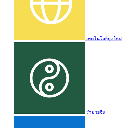
เทคโนโลยียุคใหม่
รำมวยจีน