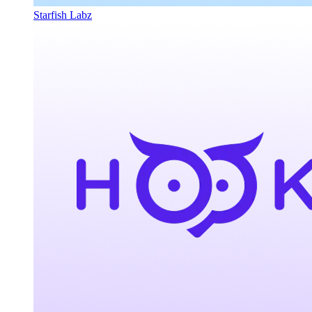
Starfish Labz