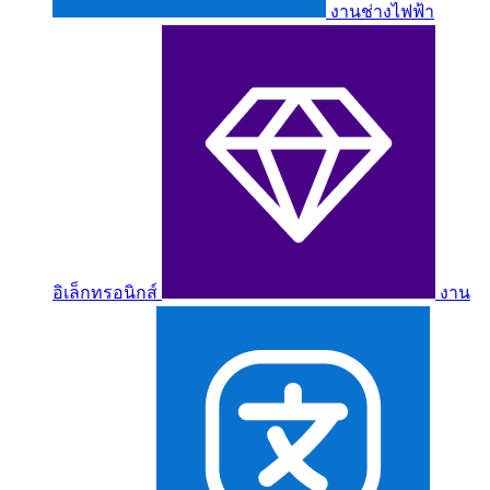
งานช่างไฟฟ้า
อิเล็กทรอนิกส์
งาน