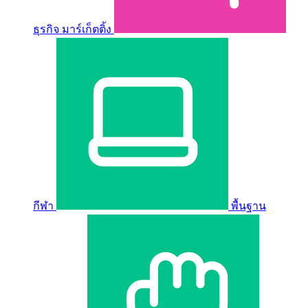
ธุรกิจ มาร์เก็ตติ้ง
กีฬา
พื้นฐาน