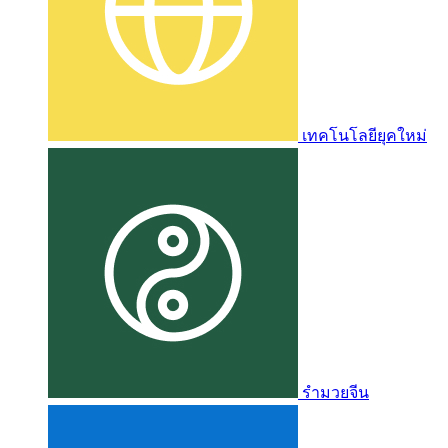
เทคโนโลยียุคใหม่
รำมวยจีน