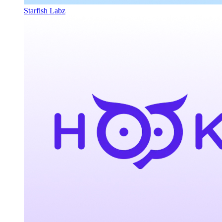
Starfish Labz