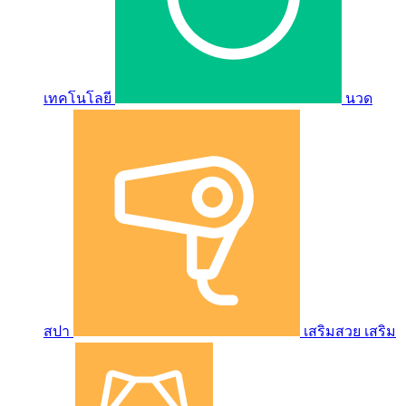
เทคโนโลยี
นวด
สปา
เสริมสวย เสริม