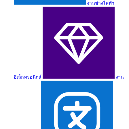
งานช่างไฟฟ้า
อิเล็กทรอนิกส์
งาน