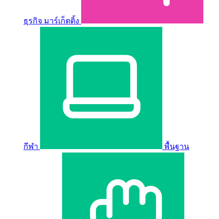
ธุรกิจ มาร์เก็ตติ้ง
กีฬา
พื้นฐาน