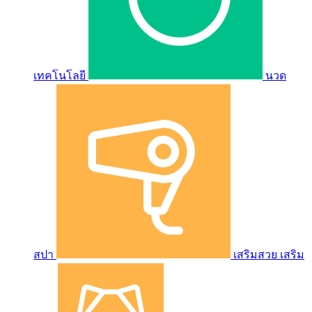
เทคโนโลยี
นวด
สปา
เสริมสวย เสริม