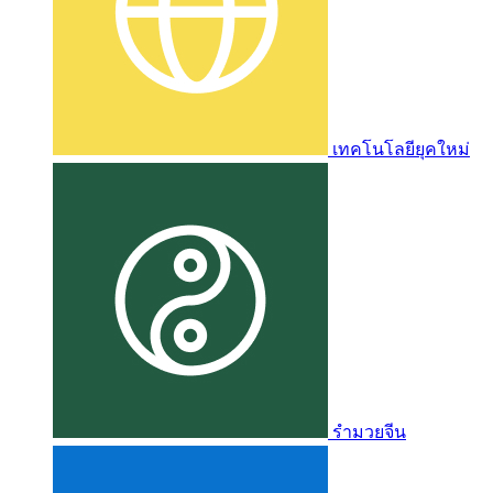
เทคโนโลยียุคใหม่
รำมวยจีน