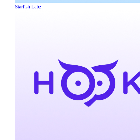
Starfish Labz