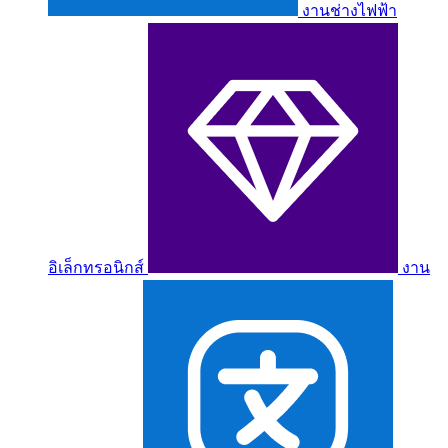
งานช่างไฟฟ้า
อิเล็กทรอนิกส์
งาน