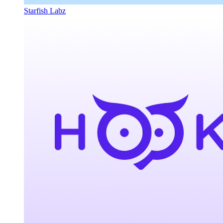
Starfish Labz