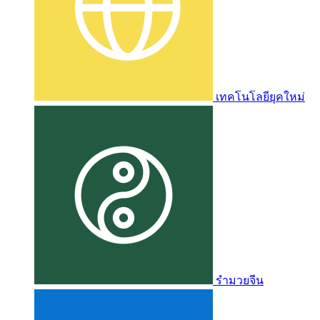
เทคโนโลยียุคใหม่
รำมวยจีน