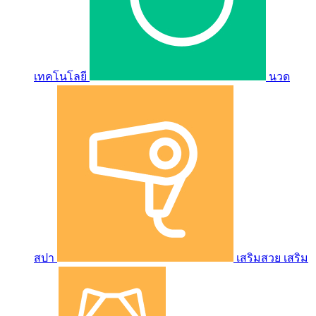
เทคโนโลยี
นวด
สปา
เสริมสวย เสริม