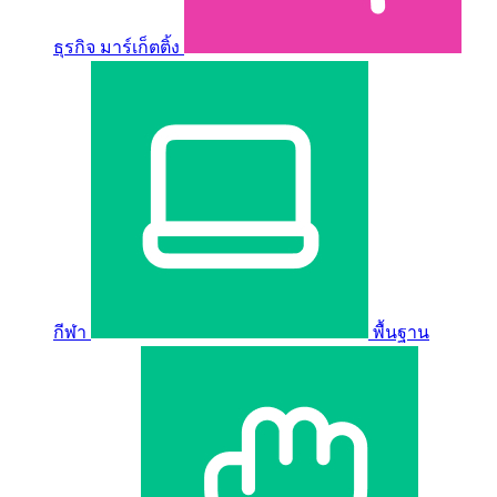
ธุรกิจ มาร์เก็ตติ้ง
กีฬา
พื้นฐาน